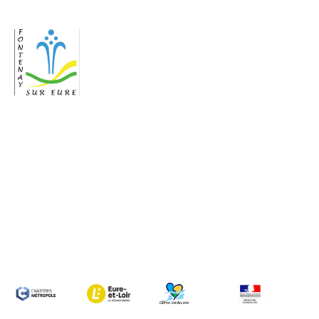
INFORMATIONS
Horaires
Mairie
Mairie Fontenay
sur Eure
Lundi: 8h30-
66, rue Noël
12h30
Ballay
Mardi: 16h00-
28630 Fontenay
18h30
sur Eure
Mercredi:
9h30-12h30
Téléphone: 02 37
Vendredi:
25 87 49
14h00-18h30
Courriel:
mairie@fontenay-
sur-eure.fr